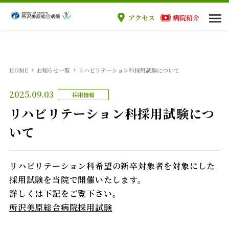
アクセス
病院紹介
当院のご案内
HOME
お知らせ一覧
リハビリテーション科採用試験について
ご来院の方へ
2025.09.03
採用情報
診療科
リハビリテーション科採用試験につ
いて
医療関係者の方へ
リハビリテーション科希望の新卒対象者を対象にした
採用情報
採用試験を当院で開催いたします。
詳しくは下記をご覧下さい。
所沢美原総合病院採用試験
外来案内
入院案内
手術案内