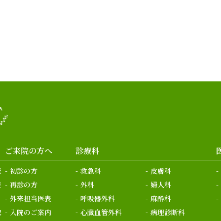
ご来院の方へ
診療科
流
初診の方
救急科
皮膚科
報
再診の方
外科
婦人科
外来担当医表
呼吸器外科
麻酔科
取
入院のご案内
心臓血管外科
病理診断科