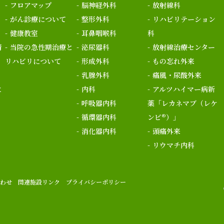
フロアマップ
脳神経外科
放射線科
がん診療について
整形外科
リハビリテーション
健康教室
耳鼻咽喉科
科
情
当院の急性期治療と
泌尿器科
放射線治療センター
リハビリについて
形成外科
もの忘れ外来
乳腺外科
痛風・尿酸外来
に
内科
アルツハイマー病新
呼吸器内科
薬「レカネマブ（レケ
循環器内科
ンビ®）」
消化器内科
頭痛外来
リウマチ内科
わせ
関連施設リンク
プライバシーポリシー