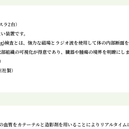
スラ2台）
ない装置です。
e Imaging)検査とは、強力な磁場とラジオ波を使用して体の内部
軟部組織の可視化が得意であり、臓器や腫瘍の境界を明瞭にし
製）
（GE社製）
の血管をカテーテルと造影剤を用いることによりリアルタイム