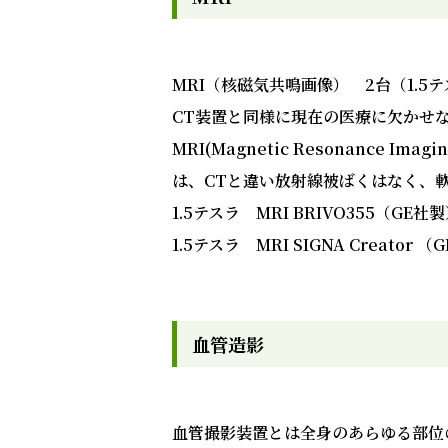
MRI（核磁気共鳴画像） 2台（1.5テ
CT装置と同様に現在の医療に欠かせ
MRI(Magnetic Resonanc
は、CTと違い放射線被ばくはなく、
1.5テスラ MRI BRIVO355（GE社
1.5テスラ MRI SIGNA Creator 
血管造影
血管撮影装置とは全身のあらゆる部位